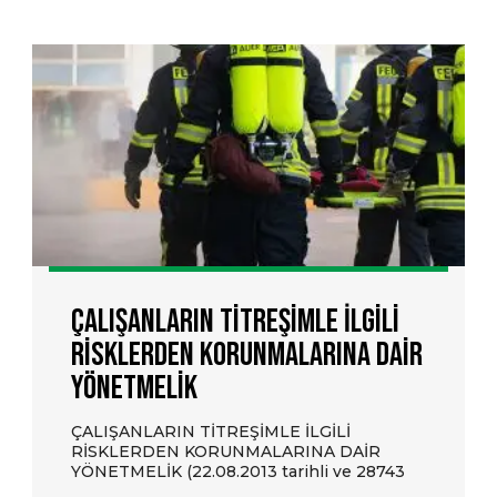
Çalışanların Titreşimle İlgili
Risklerden Korunmalarına Dair
Yönetmelik
ÇALIŞANLARIN TİTREŞİMLE İLGİLİ
RİSKLERDEN KORUNMALARINA DAİR
YÖNETMELİK (22.08.2013 tarihli ve 28743