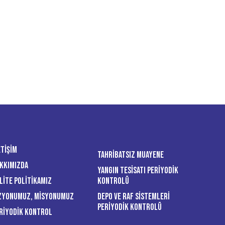
etişim
Tahribatsız Muayene
kkımızda
Yangın Tesisatı Periyodik
lite Politikamız
Kontrolü
zyonumuz, Misyonumuz
Depo ve Raf Sistemleri
Periyodik Kontrolü
riyodik Kontrol