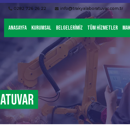
0282 726 26 22
info@trakyalaboratuvar.com.tr
Anasayfa
Kurumsal
Belgelerimiz
Tüm Hizmetler
Mak
ratuvar