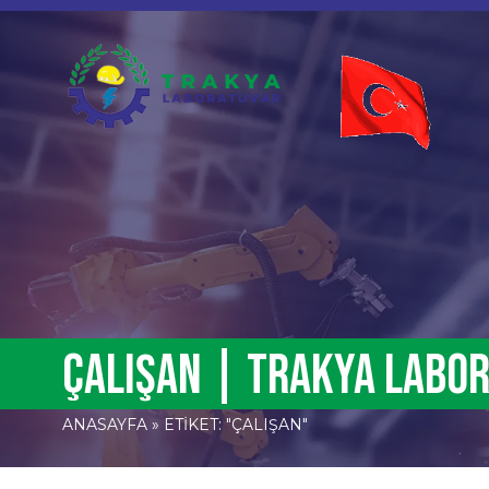
çalışan | Trakya Labo
ANASAYFA
»
ETIKET: "ÇALIŞAN"