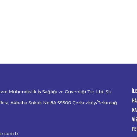
İl
re Mühendislik İş Sağlığı ve Güvenliği Tic. Ltd. Şti.
Ha
lesi, Akbaba Sokak No:8A 59500 Çerkezköy/Tekirdağ
Ka
Vi
Pe
ar.com.tr