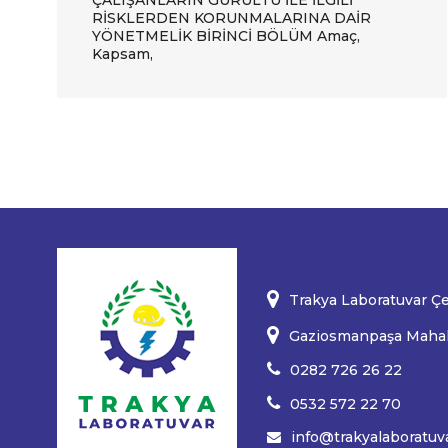
ÇALIŞANLARIN GÜRÜLTÜ İLE İLGİLİ
RİSKLERDEN KORUNMALARINA DAİR
YÖNETMELİK BİRİNCİ BÖLÜM Amaç,
Kapsam,
Trakya Laboratuvar Çev
Gaziosmanpaşa Mahal
0282 726 26 22
0532 572 22 70
info@trakyalaboratuv