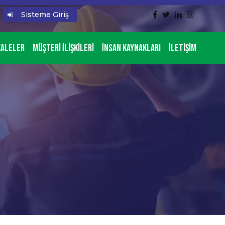
Sisteme Giriş
aleler
Müşteri İlişkileri
İnsan Kaynakları
İletişim